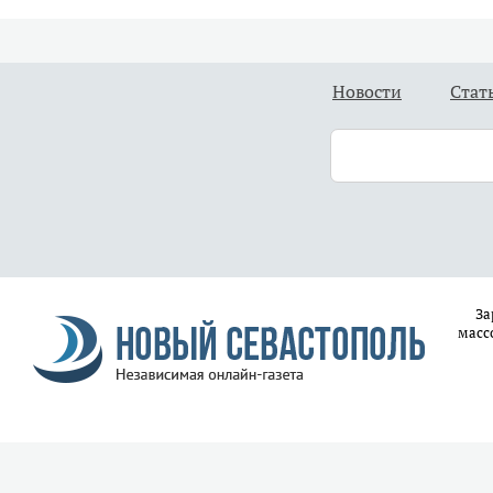
Новости
Стат
За
масс