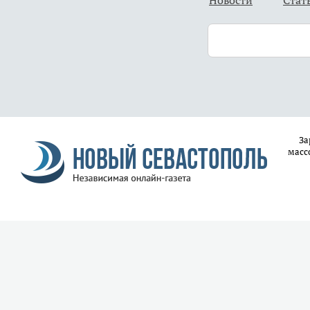
Новости
Стат
За
масс