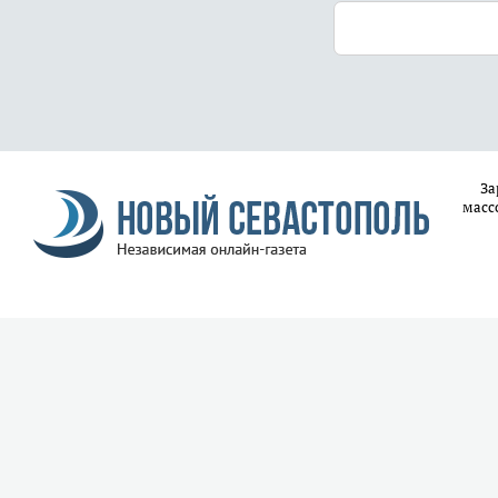
За
масс