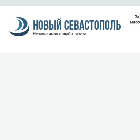
За
масс