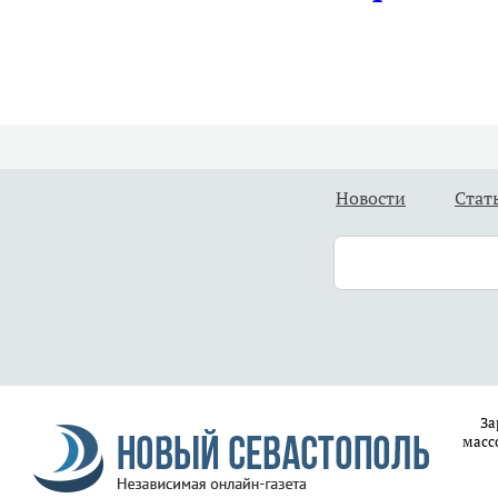
Новости
Стат
За
масс