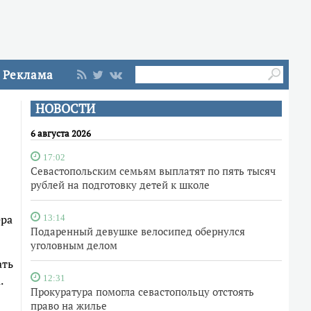
Реклама
НОВОСТИ
6 августа 2026
17:02
Севастопольским семьям выплатят по пять тысяч
рублей на подготовку детей к школе
ера
13:14
Подаренный девушке велосипед обернулся
уголовным делом
ать
.
12:31
Прокуратура помогла севастопольцу отстоять
право на жилье