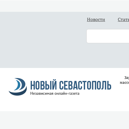
Новости
Стат
За
масс