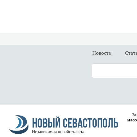
Новости
Стат
За
масс