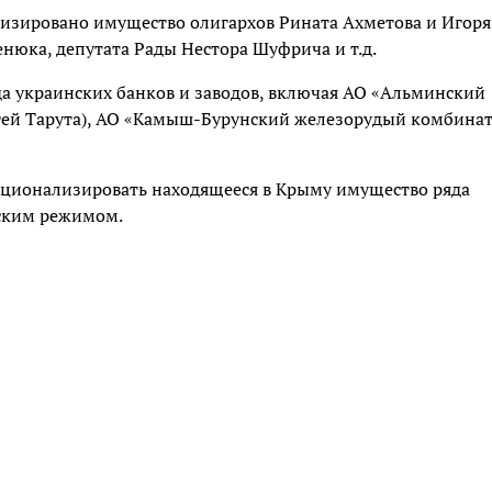
ализировано имущество олигархов Рината Ахметова и Игоря
нюка, депутата Рады Нестора Шуфрича и т.д.
 украинских банков и заводов, включая АО «Альминский
ргей Тарута), АО «Камыш-Бурунский железорудый комбинат
национализировать находящееся в Крыму имущество ряда
вским режимом.