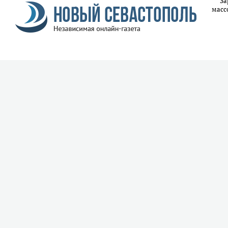
За
масс