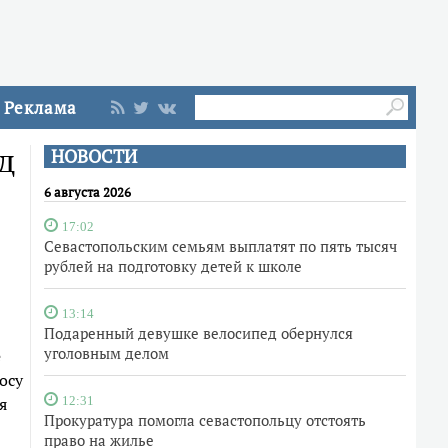
Реклама
д
НОВОСТИ
6 августа 2026
17:02
Севастопольским семьям выплатят по пять тысяч
рублей на подготовку детей к школе
13:14
Подаренный девушке велосипед обернулся
уголовным делом
е
осу
я
12:31
Прокуратура помогла севастопольцу отстоять
право на жилье