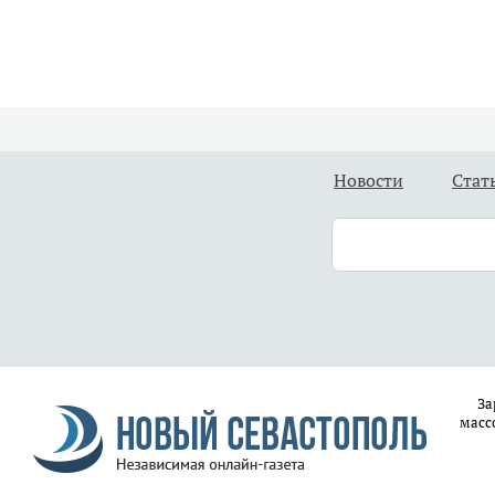
Новости
Стат
За
масс