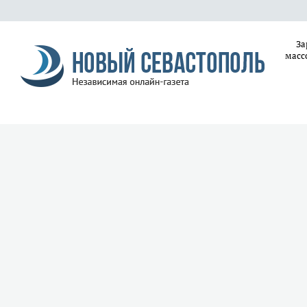
За
масс