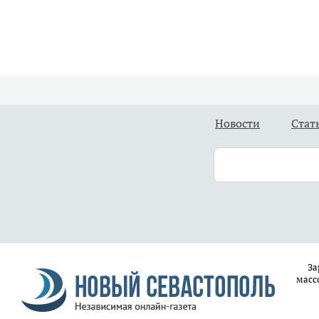
Новости
Стат
За
масс