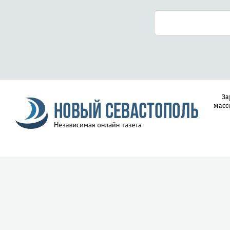
За
масс