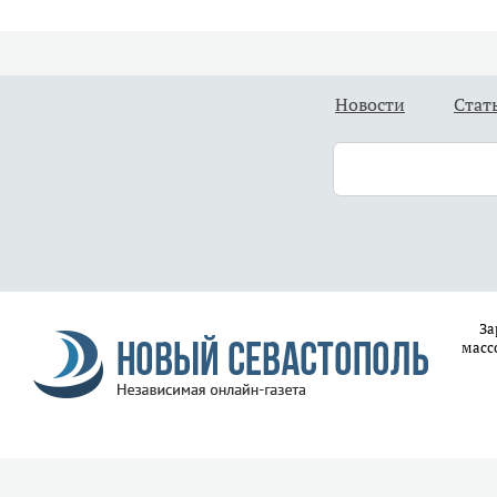
Новости
Стат
За
масс