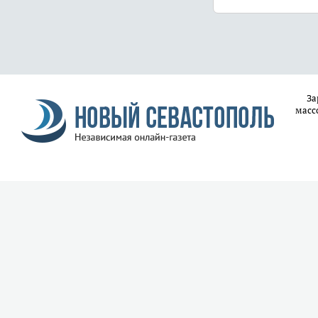
За
масс