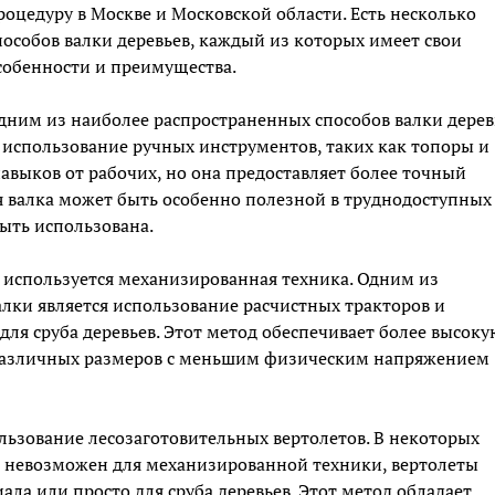
роцедуру в Москве и Московской области. Есть несколько
пособов валки деревьев, каждый из которых имеет свои
собенности и преимущества.
дним из наиболее распространенных способов валки дерев
бя использование ручных инструментов, таких как топоры и
навыков от рабочих, но она предоставляет более точный
ая валка может быть особенно полезной в труднодоступных
быть использована.
 используется механизированная техника. Одним из
лки является использование расчистных тракторов и
ля сруба деревьев. Этот метод обеспечивает более высоку
 различных размеров с меньшим физическим напряжением
льзование лесозаготовительных вертолетов. В некоторых
ли невозможен для механизированной техники, вертолеты
ла или просто для сруба деревьев. Этот метод обладает