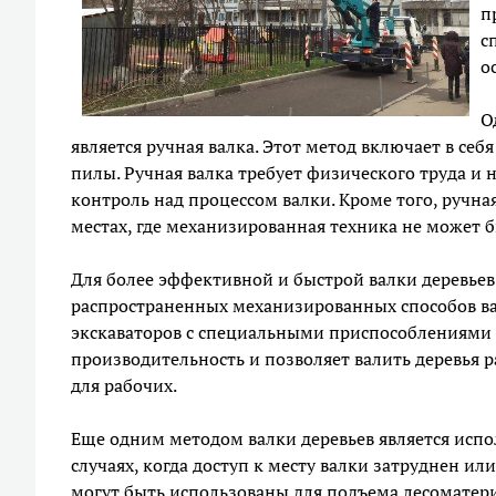
п
с
о
О
является ручная валка. Этот метод включает в се
пилы. Ручная валка требует физического труда и 
контроль над процессом валки. Кроме того, ручн
местах, где механизированная техника не может 
Для более эффективной и быстрой валки деревьев
распространенных механизированных способов ва
экскаваторов с специальными приспособлениями д
производительность и позволяет валить деревья
для рабочих.
Еще одним методом валки деревьев является испо
случаях, когда доступ к месту валки затруднен и
могут быть использованы для подъема лесоматериа