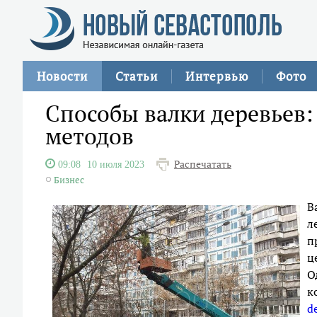
Новости
Статьи
Интервью
Фото
Способы валки деревьев:
методов
Распечатать
09:08
10 июля 2023
Бизнес
В
л
п
ц
О
к
d