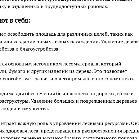
ку в отдаленных и труднодоступных районах.
т в себя:
яет освободить площадь для различных целей, таких как
ва или создание новых лесных насаждений. Удаление дерев
йства и благоустройства.
яется основным источником лесоматериала, который
ли, бумаги и других изделий из дерева. Это позволяет
 и способствует развитию лесопромышленного комплекса.
ходима для обеспечения безопасности на дорогах, вблизи
раструктуры. Удаление больших и поврежденных деревьев
 людей и имущества.
в играет важную роль в управлении лесными ресурсами. Он
ия здоровья леса, предотвращения распространения вредн
 молодых деревьев и разнообразию растительного покрова.