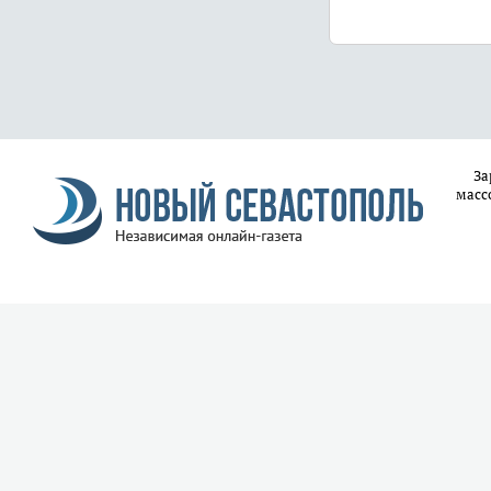
За
масс