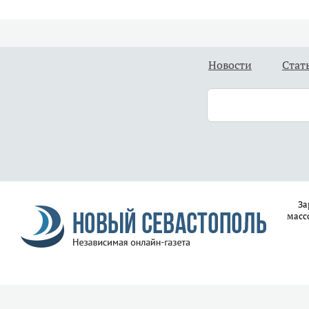
Новости
Стат
За
масс