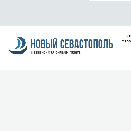
За
масс