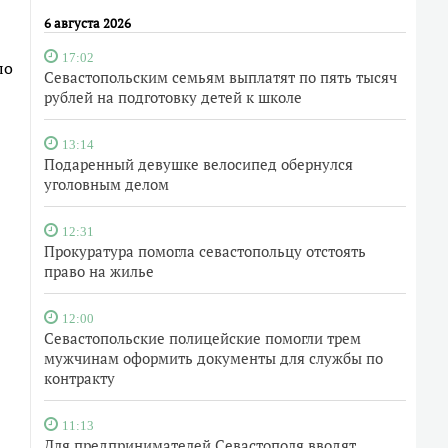
6 августа 2026
17:02
ло
Севастопольским семьям выплатят по пять тысяч
рублей на подготовку детей к школе
13:14
Подаренный девушке велосипед обернулся
уголовным делом
12:31
Прокуратура помогла севастопольцу отстоять
право на жилье
12:00
Севастопольские полицейские помогли трем
мужчинам оформить документы для службы по
контракту
11:13
Для предпринимателей Севастополя вводят