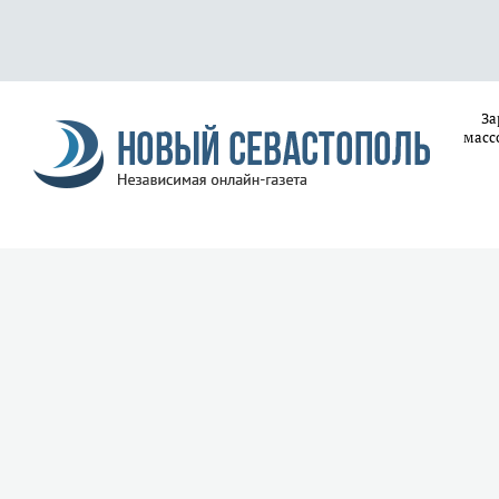
За
масс