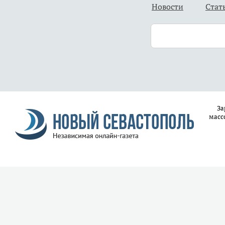
Новости
Стат
За
масс