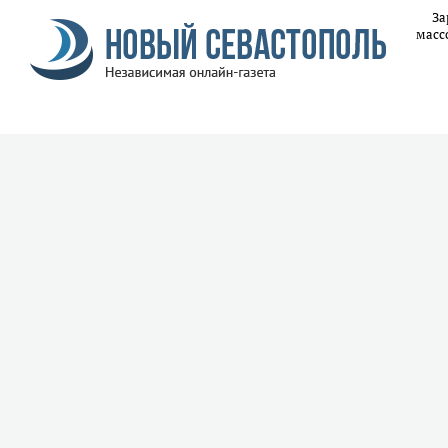
За
масс