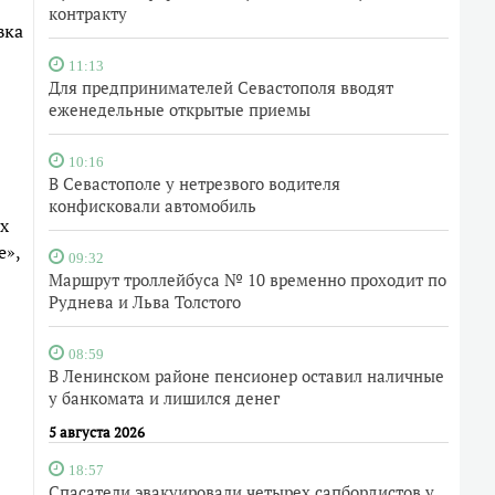
контракту
вка
11:13
Для предпринимателей Севастополя вводят
еженедельные открытые приемы
10:16
В Севастополе у нетрезвого водителя
конфисковали автомобиль
х
е»,
09:32
Маршрут троллейбуса № 10 временно проходит по
Руднева и Льва Толстого
08:59
В Ленинском районе пенсионер оставил наличные
у банкомата и лишился денег
5 августа 2026
18:57
Спасатели эвакуировали четырех сапбордистов у