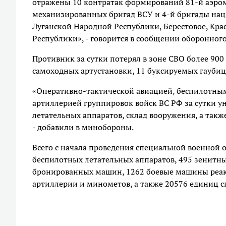
отражены 10 контратак формирований 81-й аэром
механизированных бригад ВСУ и 4-й бригады нац
Луганской Народной Республики, Берестовое, Кра
Республики», - говорится в сообщении оборонного
Противник за сутки потерял в зоне СВО более 90
самоходных артустановки, 11 буксируемых гаубиц
«Оперативно-тактической авиацией, беспилотны
артиллерией группировок войск ВС РФ за сутки у
летательных аппаратов, склад вооружения, а такж
- добавили в минобороны.
Всего с начала проведения специальной военной о
беспилотных летательных аппаратов, 495 зенитны
бронированных машин, 1262 боевые машины реакт
артиллерии и минометов, а также 20576 единиц 