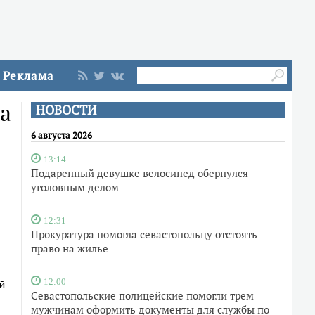
Реклама
а
НОВОСТИ
6 августа 2026
13:14
Подаренный девушке велосипед обернулся
уголовным делом
12:31
Прокуратура помогла севастопольцу отстоять
право на жилье
й
12:00
Севастопольские полицейские помогли трем
мужчинам оформить документы для службы по