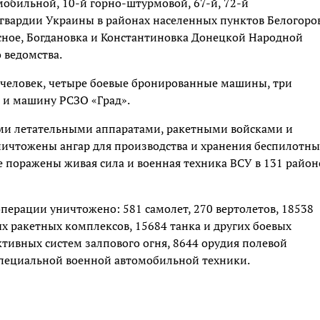
обильной, 10-й горно-штурмовой, 67-й, 72-й
гвардии Украины в районах населенных пунктов Белогоро
сное, Богдановка и Константиновка Донецкой Народной
 ведомства.
0 человек, четыре боевые бронированные машины, три
 и машину РСЗО «Град».
ми летательными аппаратами, ракетными войсками и
ничтожены ангар для производства и хранения беспилотны
е поражены живая сила и военная техника ВСУ в 131 район
перации уничтожено: 581 самолет, 270 вертолетов, 18538
х ракетных комплексов, 15684 танка и других боевых
ивных систем залпового огня, 8644 орудия полевой
специальной военной автомобильной техники.