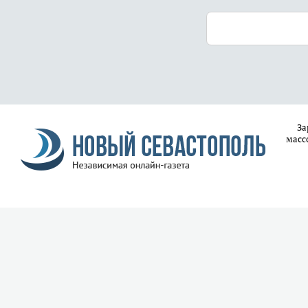
За
масс