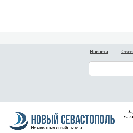
Новости
Стат
За
масс