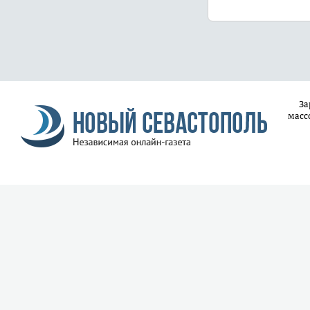
За
масс