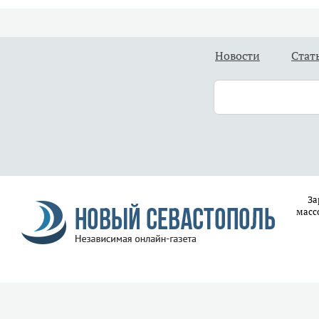
Новости
Стат
За
масс