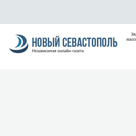
За
масс