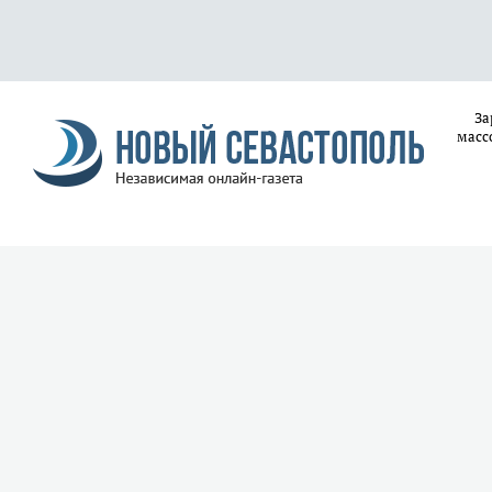
За
масс