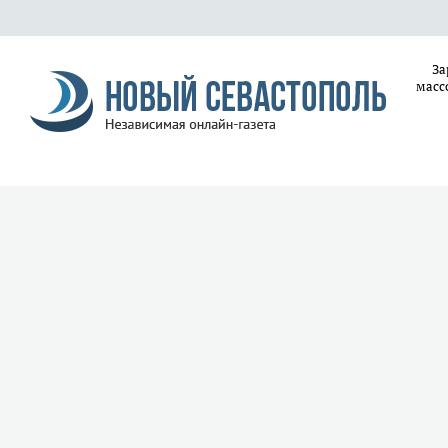
За
масс