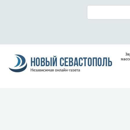
За
масс