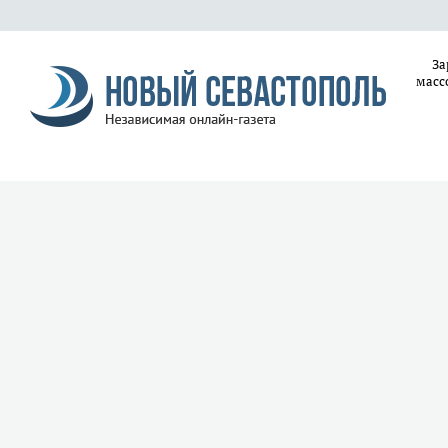
За
масс