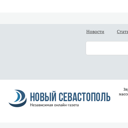
Новости
Стат
За
масс