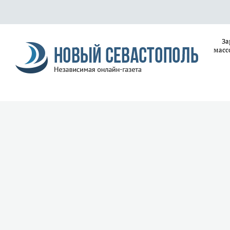
За
масс