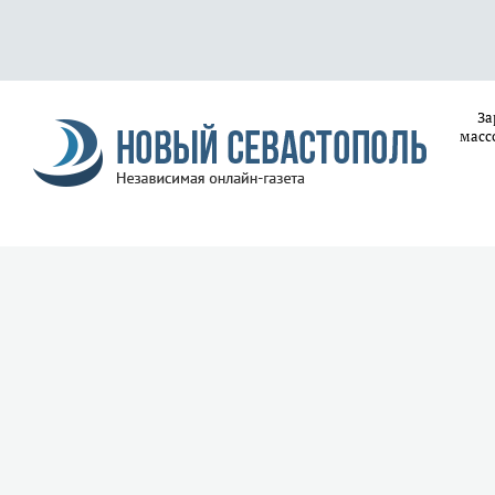
За
масс