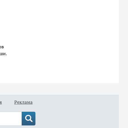
ов
ши.
я
Реклама