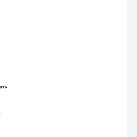
ать
т