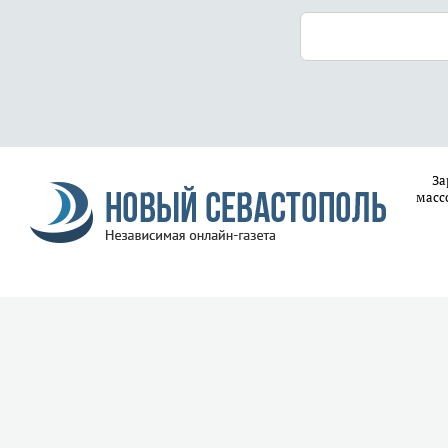
За
масс