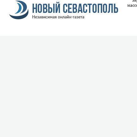
За
масс