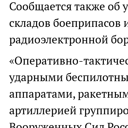
Сообщается также об 
складов боеприпасов 
радиоэлектронной бо
«Оперативно-тактичес
ударными беспилотн
аппаратами, ракетны
артиллерией группиро
Вооруженных Сил Рос