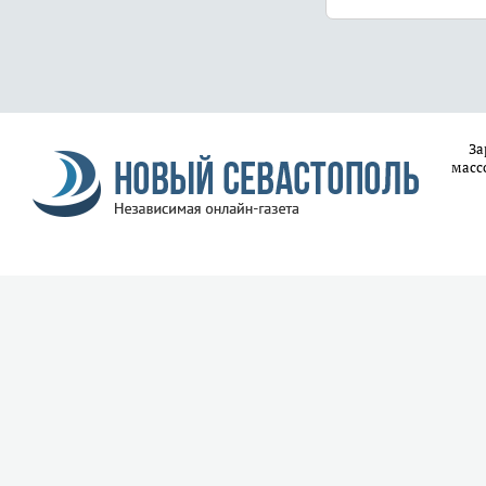
За
масс