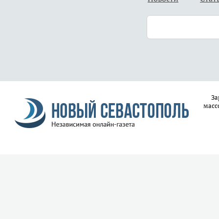
За
масс