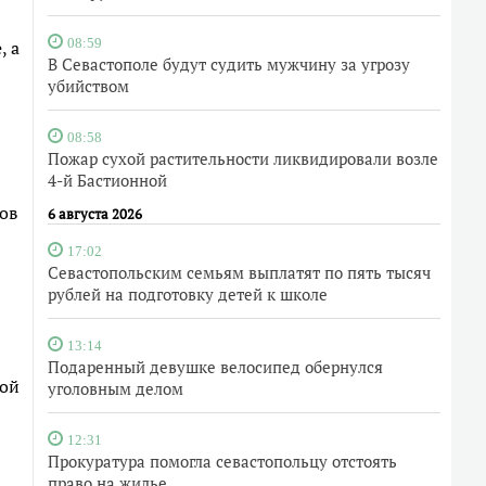
, а
08:59
В Севастополе будут судить мужчину за угрозу
убийством
08:58
Пожар сухой растительности ликвидировали возле
4-й Бастионной
ов
6 августа 2026
17:02
Севастопольским семьям выплатят по пять тысяч
рублей на подготовку детей к школе
13:14
Подаренный девушке велосипед обернулся
ной
уголовным делом
12:31
Прокуратура помогла севастопольцу отстоять
право на жилье