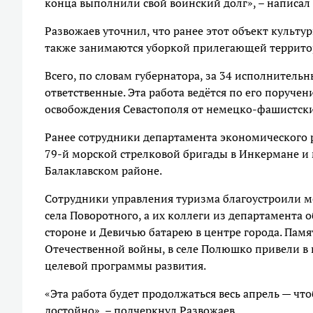
конца выполнили свой воинский долг», – написал 
Развожаев уточнил, что ранее этот объект культур
также занимаются уборкой прилегающей террито
Всего, по словам губернатора, за 34 исполнител
ответственные. Эта работа ведётся по его поруч
освобождения Севастополя от немецко-фашистски
Ранее сотрудники департамента экономического 
79-й морской стрелковой бригады в Инкермане и
Балаклавском районе.
Сотрудники управления туризма благоустроили м
села Поворотного, а их коллеги из департамента
стороне и Девичью батарею в центре города. Пам
Отечественной войны, в селе Полюшко привели в
целевой программы развития.
«Эта работа будет продолжаться весь апрель — ч
достойно», – подчеркнул Развожаев.