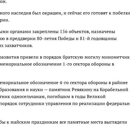
он.
ного наследия был окрашен, и сейчас его готовят к побелке
рии.
ьными органами закреплены 156 объектов, назначены
ению в преддверии 80-летия Победы и 81-й годовщины
х захватчиков.
развития привели в порядок братскую могилу минометчик
 мемориальное обозначение 1-го сектора обороны в
емориальное обозначение 4-го сектора обороны в районе
 образования и науки — памятник Ревякину на Корабельной
ятник односельчанам, погибшим в годы Великой
 порядок сотрудники управления по реализации федераль
тобы к майским праздникам все памятные места выглядели