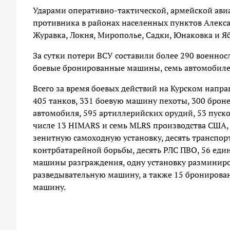
Ударами оперативно-тактической, армейской ави
противника в районах населенных пунктов Алекса
Журавка, Локня, Мирополье, Садки, Юнаковка и Я
За сутки потери ВСУ составили более 290 военно
боевые бронированные машины, семь автомобилей
Всего за время боевых действий на Курском напр
405 танков, 331 боевую машину пехоты, 300 брон
автомобиля, 595 артиллерийских орудий, 53 пуско
числе 13 HIMARS и семь MLRS производства США,
зенитную самоходную установку, десять транспо
контрбатарейной борьбы, десять РЛС ПВО, 56 еди
машины разграждения, одну установку разминиро
разведывательную машину, а также 15 брониро
машину.