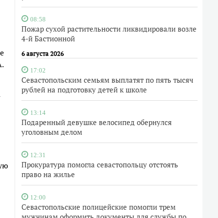
08:58
Пожар сухой растительности ликвидировали возле
4-й Бастионной
е
6 августа 2026
.
17:02
Севастопольским семьям выплатят по пять тысяч
рублей на подготовку детей к школе
4
13:14
Подаренный девушке велосипед обернулся
уголовным делом
12:31
Прокуратура помогла севастопольцу отстоять
ую
право на жилье
12:00
Севастопольские полицейские помогли трем
мужчинам оформить документы для службы по