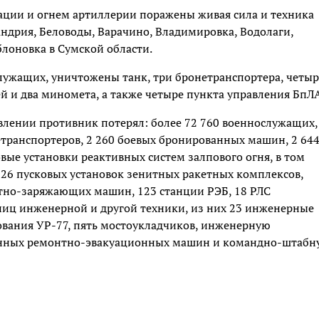
ации и огнем артиллерии поражены живая сила и техника
ндрия, Беловоды, Варачино, Владимировка, Водолаги,
блоновка в Сумской области.
служащих, уничтожены танк, три бронетранспортера, четыр
 и два миномета, а также четыре пункта управления БпЛА
авлении противник потерял: более 72 760 военнослужащих,
етранспортеров, 2 260 боевых бронированных машин, 2 64
вые установки реактивных систем залпового огня, в том
 26 пусковых установок зенитных ракетных комплексов,
ртно-заряжающих машин, 123 станции РЭБ, 18 РЛС
ниц инженерной и другой техники, из них 23 инженерные
вания УР-77, пять мостоукладчиков, инженерную
ванных ремонтно-эвакуационных машин и командно-штабн