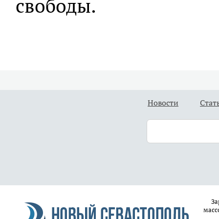
свободы.
Новости
Стат
За
масс