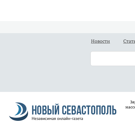
Новости
Стат
За
масс