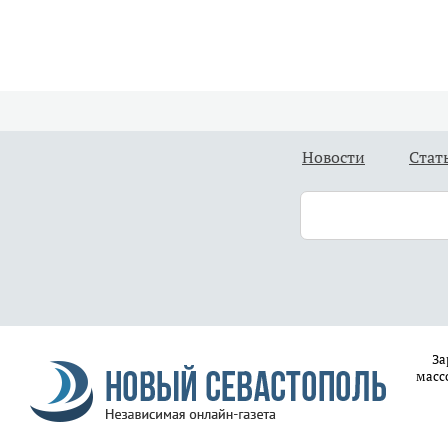
Новости
Стат
За
масс