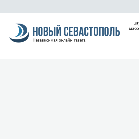
За
масс